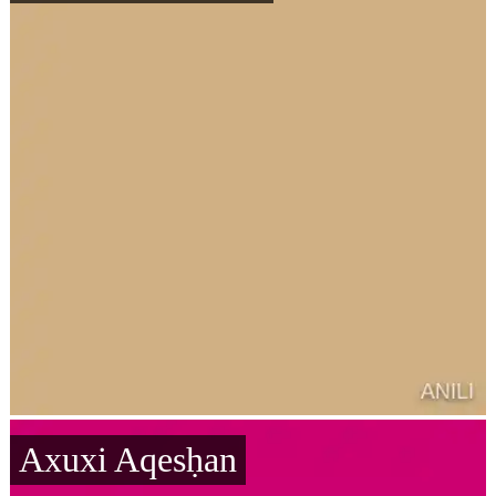
Axuxi Aqesḥan