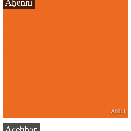
Aḥenni
Acebḥan