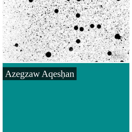
Azegzaw Aqesḥan