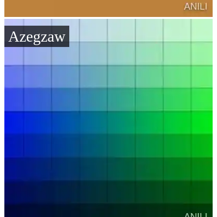
Azegzaw