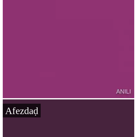
Afezdaḍ