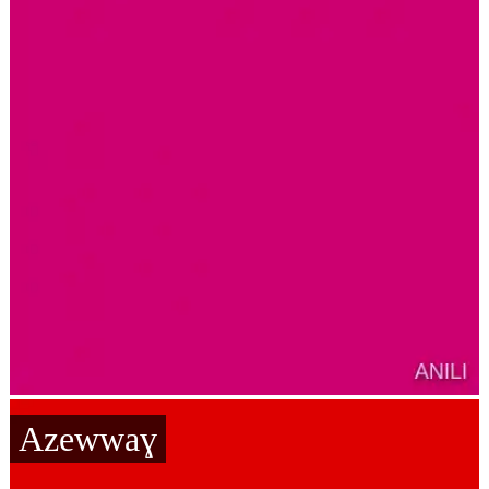
Azewwaɣ