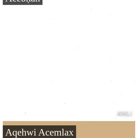
Aqehwi Acemlax