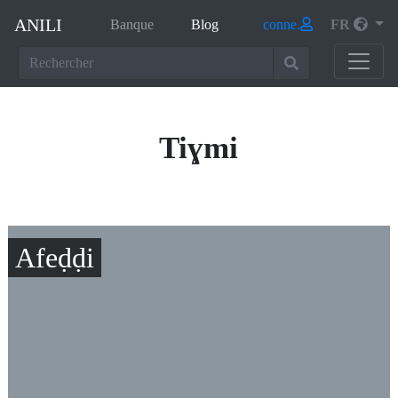
ANILI
(bank)
(blog)
Banque
Blog
conne.
FR
Tiɣmi
Afeḍḍi