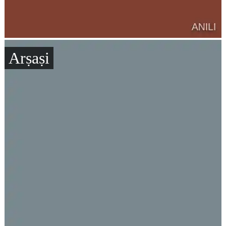
Arṣaṣi